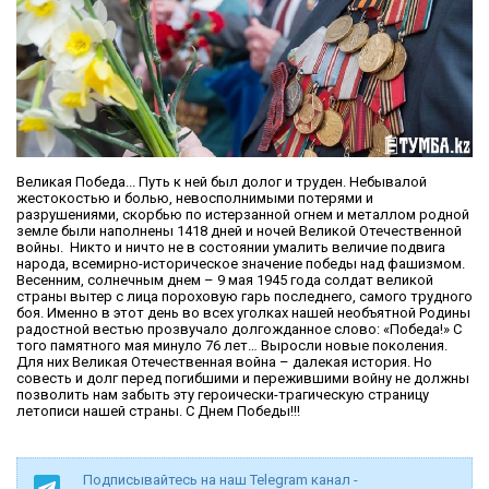
Великая Победа... Путь к ней был долог и труден. Небывалой
жестокостью и болью, невосполнимыми потерями и
разрушениями, скорбью по истерзанной огнем и металлом родной
земле были наполнены 1418 дней и ночей Великой Отечественной
войны. Никто и ничто не в состоянии умалить величие подвига
народа, всемирно-историческое значение победы над фашизмом.
Весенним, солнечным днем – 9 мая 1945 года солдат великой
страны вытер с лица пороховую гарь последнего, самого трудного
боя. Именно в этот день во всех уголках нашей необъятной Родины
радостной вестью прозвучало долгожданное слово: «Победа!» С
того памятного мая минуло 76 лет… Выросли новые поколения.
Для них Великая Отечественная война – далекая история. Но
совесть и долг перед погибшими и пережившими войну не должны
позволить нам забыть эту героически-трагическую страницу
летописи нашей страны. С Днем Победы!!!
Подписывайтесь на наш Telegram канал -