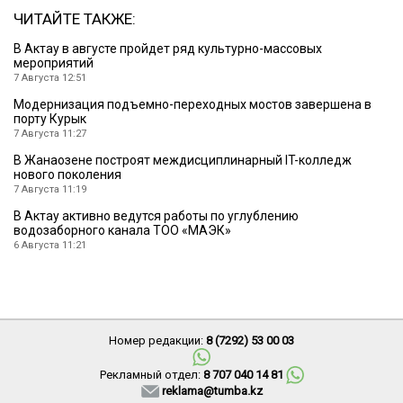
ЧИТАЙТЕ ТАКЖЕ:
В Актау в августе пройдет ряд культурно-массовых
мероприятий
7 Августа 12:51
Модернизация подъемно-переходных мостов завершена в
порту Курык
7 Августа 11:27
В Жанаозене построят междисциплинарный IT-колледж
нового поколения
7 Августа 11:19
В Актау активно ведутся работы по углублению
водозаборного канала ТОО «МАЭК»
6 Августа 11:21
Номер редакции:
8 (7292) 53 00 03
Рекламный отдел:
8 707 040 14 81
reklama@tumba.kz