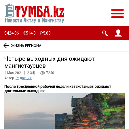
$424.86
€514.3
₽5.83
·
·
ЖИЗНЬ РЕГИОНА
Четыре выходных дня ожидают
мангистаусцев
4 Мая 2021 (12:34) ·
7240
Автор:
Редакция
После трехдневной рабочей недели казахстанцев ожидают
длительные выходные.