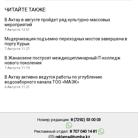
ЧИТАЙТЕ ТАКЖЕ:
В Актау в августе пройдет ряд культурно-массовых
мероприятий
7 Августа 12:51
Модернизация подъемно-переходных мостов завершена в
порту Курык
7 Августа 11:27
В Жанаозене построят междисциплинарный IT-колледж
нового поколения
7 Августа 11:19
В Актау активно ведутся работы по углублению
водозаборного канала ТОО «МАЭК»
6 Августа 11:21
Номер редакции:
8 (7292) 53 00 03
Рекламный отдел:
8 707 040 14 81
reklama@tumba.kz