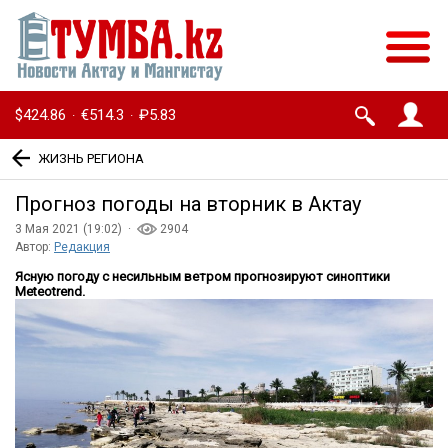
$424.86
€514.3
₽5.83
·
·
ЖИЗНЬ РЕГИОНА
Прогноз погоды на вторник в Актау
3 Мая 2021 (19:02) ·
2904
Автор:
Редакция
Ясную погоду с несильным ветром прогнозируют синоптики
Meteotrend.