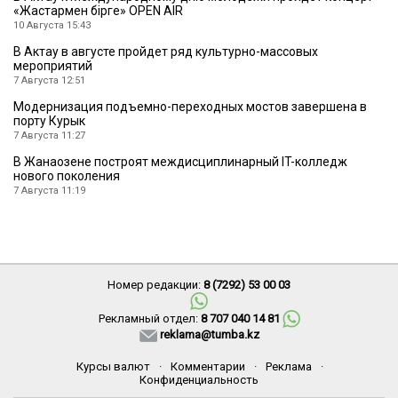
«Жастармен бірге» OPEN AIR
10 Августа 15:43
В Актау в августе пройдет ряд культурно-массовых
мероприятий
7 Августа 12:51
Модернизация подъемно-переходных мостов завершена в
порту Курык
7 Августа 11:27
В Жанаозене построят междисциплинарный IT-колледж
нового поколения
7 Августа 11:19
Номер редакции:
8 (7292) 53 00 03
Рекламный отдел:
8 707 040 14 81
reklama@tumba.kz
Курсы валют
·
Комментарии
·
Реклама
·
Конфиденциальность