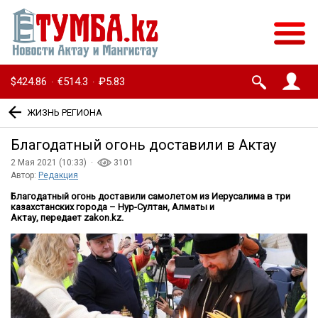
$424.86
€514.3
₽5.83
·
·
ЖИЗНЬ РЕГИОНА
Благодатный огонь доставили в Актау
2 Мая 2021 (10:33) ·
3101
Автор:
Редакция
Благодатный огонь доставили самолетом из Иерусалима в три
казахстанских города – Нур-Султан, Алматы и
Актау, передает zakon.kz.