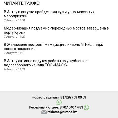
ЧИТАЙТЕ ТАКЖЕ:
В Актау в августе пройдет ряд культурно-массовых
мероприятий
7 Августа 12:51
Модернизация подъемно-переходных мостов завершена в
порту Курык
7 Августа 11:27
В Жанаозене построят междисциплинарный IT-колледж
нового поколения
7 Августа 11:19
В Актау активно ведутся работы по углублению
водозаборного канала ТОО «МАЭК»
6 Августа 11:21
Номер редакции:
8 (7292) 53 00 03
Рекламный отдел:
8 707 040 14 81
reklama@tumba.kz