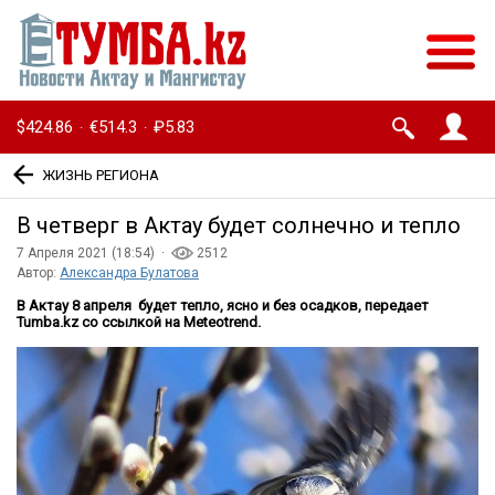
$424.86
€514.3
₽5.83
·
·
ЖИЗНЬ РЕГИОНА
В четверг в Актау будет солнечно и тепло
7 Апреля 2021 (18:54) ·
2512
Автор:
Александра Булатова
В Актау 8 апреля будет тепло, ясно и без осадков, передает
Tumba.kz со ссылкой на Meteotrend.