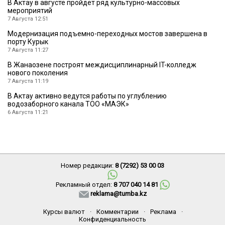
В Актау в августе пройдет ряд культурно-массовых
мероприятий
7 Августа 12:51
Модернизация подъемно-переходных мостов завершена в
порту Курык
7 Августа 11:27
В Жанаозене построят междисциплинарный IT-колледж
нового поколения
7 Августа 11:19
В Актау активно ведутся работы по углублению
водозаборного канала ТОО «МАЭК»
6 Августа 11:21
Номер редакции:
8 (7292) 53 00 03
Рекламный отдел:
8 707 040 14 81
reklama@tumba.kz
Курсы валют
·
Комментарии
·
Реклама
·
Конфиденциальность