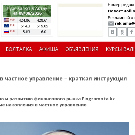
Номер редак
Курс валют в Актау
Новостной от
на
08/08/2026
Рекламный от
424.86
428.61
reklama@
514.3
519.05
5.83
6.01
БОЛТАЛКА
АФИША
ОБЪЯВЛЕНИЯ
КУРСЫ ВАЛ
в частное управление – краткая инструкция
ию и развитию финансового рынка Fingramota.kz
ые накопления в частное управление.