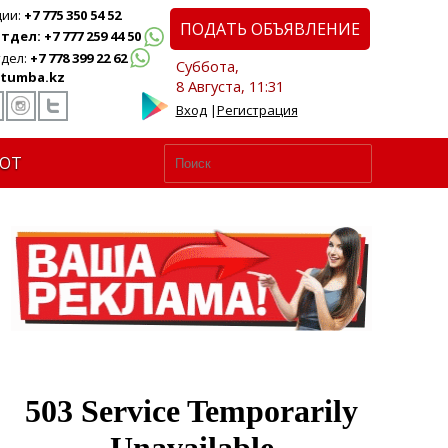
ции:
+7 775 350 54 52
ПОДАТЬ ОБЪЯВЛЕНИЕ
дел: +7 777 259 44 50
дел:
+7 778 399 22 62
Суббота,
tumba.kz
8 Августа, 11:31
Вход
|
Регистрация
ЮТ