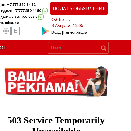
ции:
+7 775 350 54 52
ПОДАТЬ ОБЪЯВЛЕНИЕ
дел: +7 777 259 44 50
дел:
+7 778 399 22 62
Суббота,
tumba.kz
8 Августа, 13:06
Вход
|
Регистрация
ЮТ