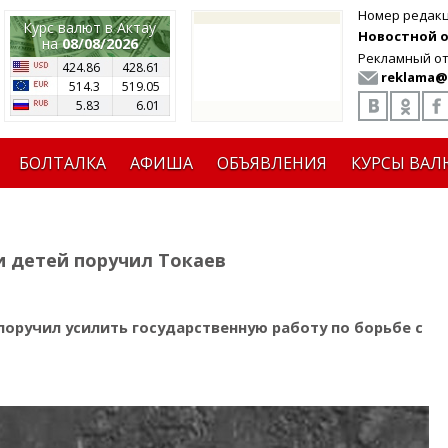
Номер редак
Курс валют в Актау
Новостной от
на
08/08/2026
Рекламный от
424.86
428.61
reklama@
514.3
519.05
5.83
6.01
БОЛТАЛКА
АФИША
ОБЪЯВЛЕНИЯ
КУРСЫ ВАЛ
и детей поручил Токаев
оручил усилить государственную работу по борьбе с