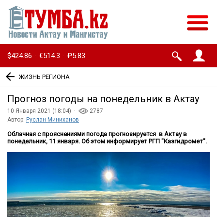
$424.86
€514.3
₽5.83
·
·
ЖИЗНЬ РЕГИОНА
Прогноз погоды на понедельник в Актау
10 Января 2021 (18:04) ·
2787
Автор:
Руслан Миниханов
Облачная с прояснениями погода прогнозируется в Актау в
понедельник, 11 января. Об этом информирует РГП "Казгидромет".