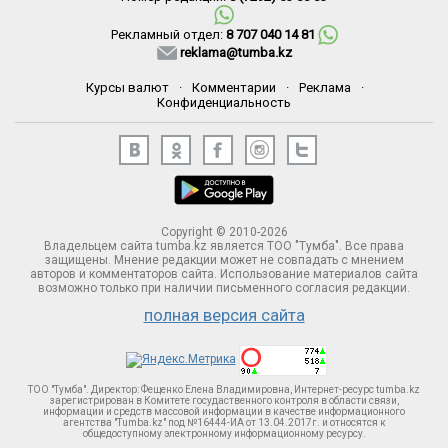
Рекламный отдел:
8 707 040 14 81
reklama@tumba.kz
Курсы валют
·
Комментарии
·
Реклама
·
Конфиденциальность
Copyright © 2010-2026
Владельцем сайта tumba.kz является ТОО "Тумба". Все права
защищены. Мнение редакции может не совпадать с мнением
авторов и комментаторов сайта. Использование материалов сайта
возможно только при наличии письменного согласия редакции.
полная версия сайта
ТОО "Тумба". Директор: Фещенко Елена Владимировна, Интернет-ресурс tumba.kz
зарегистрирован в Комитете госудаственного контроля в области связи,
информации и средств массовой информации в качестве информационного
агентства "Tumba.kz" под №16444-ИА от 13.04.2017г. и относятся к
общедоступному электронному информационному ресурсу.