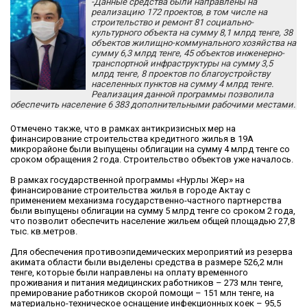
-Данные средства были направлены на
реализацию 172 проектов, в том числе на
строительство и ремонт 81 социально-
культурного объекта на сумму 8,1 млрд тенге, 38
объектов жилищно-коммунального хозяйства на
сумму 6,3 млрд тенге, 45 объектов инженерно-
транспортной инфраструктуры на сумму 3,5
млрд тенге, 8 проектов по благоустройству
населенных пунктов на сумму 4 млрд тенге.
Реализация данной программы позволила
обеспечить население 6 383 дополнительными рабочими местами.
Отмечено также, что в рамках антикризисных мер на
финансирование строительства кредитного жилья в 19А
микрорайоне были выпущены облигации на сумму 4 млрд тенге со
сроком обращения 2 года. Строительство объектов уже началось.
В рамках государственной программы «Нурлы Жер» на
финансирование строительства жилья в городе Актау с
применением механизма государственно-частного партнерства
были выпущены облигации на сумму 5 млрд тенге со сроком 2 года,
что позволит обеспечить население жильем общей площадью 27,8
тыс. кв.метров.
Для обеспечения противоэпидемических мероприятий из резерва
акимата области были выделены средства в размере 526,2 млн
тенге, которые были направлены на оплату временного
проживания и питания медицинских работников – 273 млн тенге,
премирование работников скорой помощи – 151 млн тенге, на
материально-техническое оснащение инфекционных коек – 95,5