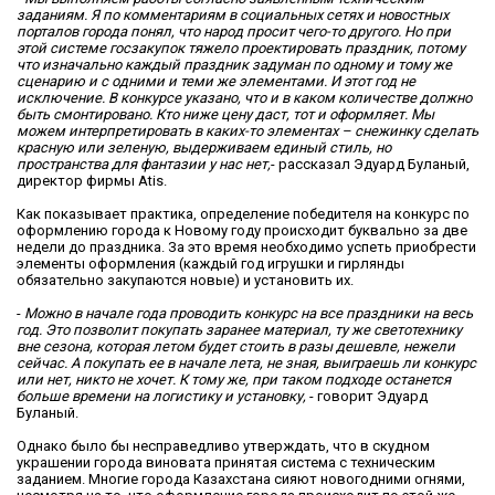
заданиям. Я по комментариям в социальных сетях и новостных
порталов города понял, что народ просит чего-то другого. Но при
этой системе госзакупок тяжело проектировать праздник, потому
что изначально каждый праздник задуман по одному и тому же
сценарию и с одними и теми же элементами. И этот год не
исключение. В конкурсе указано, что и в каком количестве должно
быть смонтировано. Кто ниже цену даст, тот и оформляет. Мы
можем интерпретировать в каких-то элементах – снежинку сделать
красную или зеленую, выдерживаем единый стиль, но
пространства для фантазии у нас нет,
- рассказал Эдуард Буланый,
директор фирмы Atis.
Как показывает практика, определение победителя на конкурс по
оформлению города к Новому году происходит буквально за две
недели до праздника. За это время необходимо успеть приобрести
элементы оформления (каждый год игрушки и гирлянды
обязательно закупаются новые) и установить их.
-
Можно в начале года проводить конкурс на все праздники на весь
год. Это позволит покупать заранее материал, ту же светотехнику
вне сезона, которая летом будет стоить в разы дешевле, нежели
сейчас. А покупать ее в начале лета, не зная, выиграешь ли конкурс
или нет, никто не хочет. К тому же, при таком подходе останется
больше времени на логистику и установку,
- говорит Эдуард
Буланый.
Однако было бы несправедливо утверждать, что в скудном
украшении города виновата принятая система с техническим
заданием. Многие города Казахстана сияют новогодними огнями,