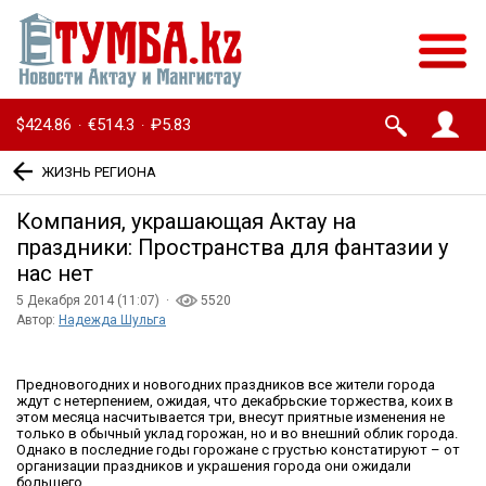
$424.86
€514.3
₽5.83
·
·
ЖИЗНЬ РЕГИОНА
Компания, украшающая Актау на
праздники: Пространства для фантазии у
нас нет
5 Декабря 2014 (11:07) ·
5520
Автор:
Надежда Шульга
Предновогодних и новогодних праздников все жители города
ждут с нетерпением, ожидая, что декабрьские торжества, коих в
этом месяца насчитывается три, внесут приятные изменения не
только в обычный уклад горожан, но и во внешний облик города.
Однако в последние годы горожане с грустью констатируют – от
организации праздников и украшения города они ожидали
большего.