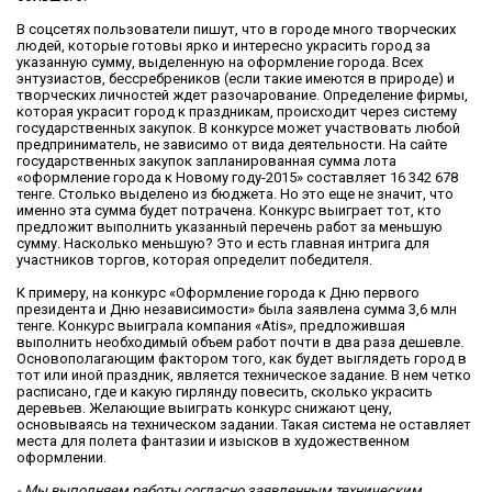
В соцсетях пользователи пишут, что в городе много творческих
людей, которые готовы ярко и интересно украсить город за
указанную сумму, выделенную на оформление города. Всех
энтузиастов, бессребреников (если такие имеются в природе) и
творческих личностей ждет разочарование. Определение фирмы,
которая украсит город к праздникам, происходит через систему
государственных закупок. В конкурсе может участвовать любой
предприниматель, не зависимо от вида деятельности. На сайте
государственных закупок запланированная сумма лота
«оформление города к Новому году-2015» составляет 16 342 678
тенге. Столько выделено из бюджета. Но это еще не значит, что
именно эта сумма будет потрачена. Конкурс выиграет тот, кто
предложит выполнить указанный перечень работ за меньшую
сумму. Насколько меньшую? Это и есть главная интрига для
участников торгов, которая определит победителя.
К примеру, на конкурс «Оформление города к Дню первого
президента и Дню независимости» была заявлена сумма 3,6 млн
тенге. Конкурс выиграла компания «Atis», предложившая
выполнить необходимый объем работ почти в два раза дешевле.
Основополагающим фактором того, как будет выглядеть город в
тот или иной праздник, является техническое задание. В нем четко
расписано, где и какую гирлянду повесить, сколько украсить
деревьев. Желающие выиграть конкурс снижают цену,
основываясь на техническом задании. Такая система не оставляет
места для полета фантазии и изысков в художественном
оформлении.
- Мы выполняем работы согласно заявленным техническим