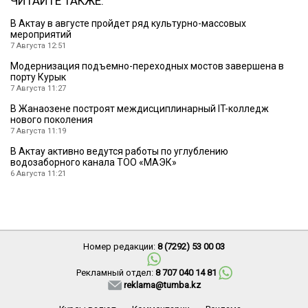
ЧИТАЙТЕ ТАКЖЕ:
В Актау в августе пройдет ряд культурно-массовых
мероприятий
7 Августа 12:51
Модернизация подъемно-переходных мостов завершена в
порту Курык
7 Августа 11:27
В Жанаозене построят междисциплинарный IT-колледж
нового поколения
7 Августа 11:19
В Актау активно ведутся работы по углублению
водозаборного канала ТОО «МАЭК»
6 Августа 11:21
Номер редакции:
8 (7292) 53 00 03
Рекламный отдел:
8 707 040 14 81
reklama@tumba.kz