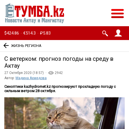
$424.86
€514.3
₽5.83
·
·
ЖИЗНЬ РЕГИОНА
С ветерком: прогноз погоды на среду в
Актау
27 Октября 2020 (18:57) ·
2942
Автор:
Мадина Ахмедова
Синоптики kazhydromet.kz прогнозируют прохладную погоду с
сильным ветром 28 октября.