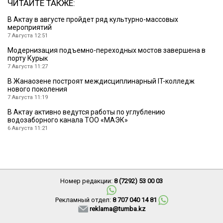
ЧИТАЙТЕ ТАКЖЕ:
В Актау в августе пройдет ряд культурно-массовых
мероприятий
7 Августа 12:51
Модернизация подъемно-переходных мостов завершена в
порту Курык
7 Августа 11:27
В Жанаозене построят междисциплинарный IT-колледж
нового поколения
7 Августа 11:19
В Актау активно ведутся работы по углублению
водозаборного канала ТОО «МАЭК»
6 Августа 11:21
Номер редакции:
8 (7292) 53 00 03
Рекламный отдел:
8 707 040 14 81
reklama@tumba.kz