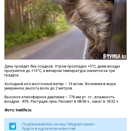
День пройдет без осадков. Утром прохладно +5°С, днем воздух
прогреется до +13°С, а вечером температура снизится на три
градуса.
Холодный юго-восточный ветер – 13 м/сек. Волнение в море
умеренное, высота волн до 2 метров.
Высокое атмосферное давление – 776 мм рт. ст., влажность
воздуха - 45%. Растущая луна. Рассвет в 08:06 ч., закат в 18:32 ч.
Фото: tverlife.ru
Подписывайтесь на наш Telegram канал -
будьте в курсе всех новостей