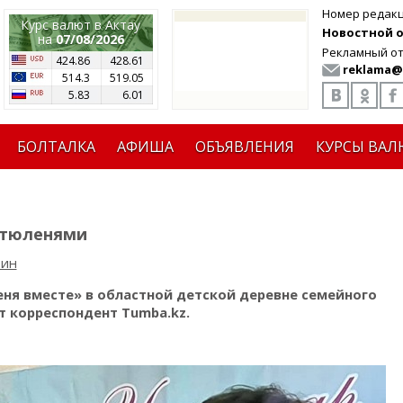
Номер редак
Курс валют в Актау
Новостной от
на
07/08/2026
Рекламный от
424.86
428.61
reklama@
514.3
519.05
5.83
6.01
БОЛТАЛКА
АФИША
ОБЪЯВЛЕНИЯ
КУРСЫ ВАЛ
с тюленями
рин
еня вместе» в областной детской деревне семейного
т корреспондент Tumba.kz.