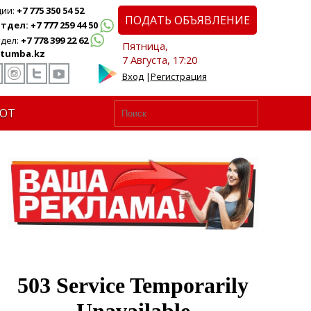
ции:
+7 775 350 54 52
ПОДАТЬ ОБЪЯВЛЕНИЕ
дел: +7 777 259 44 50
дел:
+7 778 399 22 62
Пятница,
tumba.kz
7 Августа, 17:20
Вход
|
Регистрация
ЮТ