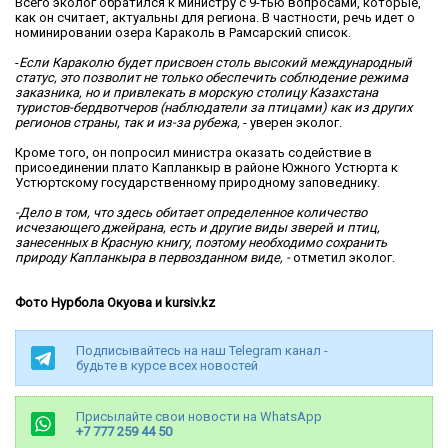
Всего эколог обратился к министру с 9-тью вопросами, которые,
как он считает, актуальны для региона. В частности, речь идет о
номинировании озера Караколь в Рамсарский список.
-
Если Караколю будет присвоен столь высокий международный
статус, это позволит не только обеспечить соблюдение режима
заказника, но и привлекать в морскую столицу Казахстана
туристов-бердвотчеров (наблюдатели за птицами) как из других
регионов страны, так и из-за рубежа,
- уверен эколог.
Кроме того, он попросил министра оказать содействие в
присоединении плато Капланкыр в районе Южного Устюрта к
Устюртскому государственному природному заповеднику.
-Дело в том, что здесь обитает определенное количество
исчезающего джейрана, есть и другие виды зверей и птиц,
занесенных в Красную книгу, поэтому необходимо сохранить
природу Капланкыра в первозданном виде, -
отметил эколог.
Фото Нурбола Окуова и kursiv.kz
Подписывайтесь на наш Telegram канал -
будьте в курсе всех новостей
Присылайте свои новости на WhatsApp
+7 777 259 44 50