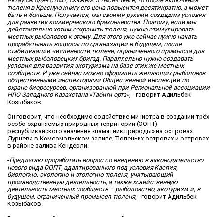
Актау сегодня стоит, скажем, 5 тысяч тенге, то после включения
тюленя в Красную книгу его цена повысится десятикратно, а может
быть и больше. Получается, мы своими руками создадим условия
для развития коммерческого браконьерства. Поэтому, если мы
действительно хотим сохранить тюленя, нужно стимулировать
местных рыболовов к этому. Для этого уже сейчас нужно начать
прорабатывать вопросы по организации в будущем, после
стабилизации численности тюленя, ограниченного промысла для
местных рыболовецких бригад. Параллельно нужно создавать
условия для развития экотуризма на базе этих же местных
сообществ. И уже сейчас можно оформлять желающих рыболовов
общественными инспекторами Общественной инспекции по
охране биоресурсов, организованной при Региональной ассоциации
НПО Западного Казахстана «Табиғи орта»
, - говорит Адильбек
Козыбаков.
Он говорит, что необходимо содействие министра в создании трёх
особо охраняемых природных территорий (ООПТ)
республиканского значения «памятник природы» на островах
Дурнева в Комсомольском заливе, Тюленьих островах и островах
в районе залива Кендерли.
-
Предлагаю проработать вопрос по введению в законодательство
нового вида ООПТ, адаптированного под условия Каспия,
биологию, экологию и этологию тюленя, учитывающий
производственную деятельность, а также хозяйственную
деятельность местных сообществ – рыболовство, экотуризм и, в
будущем, ограниченный промысел тюленя
, - говорит Адильбек
Козыбаков.