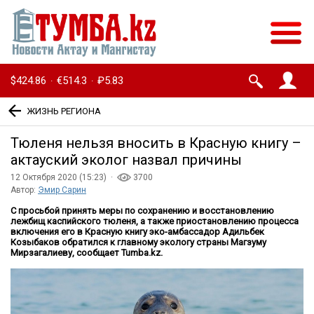
$424.86
€514.3
₽5.83
·
·
ЖИЗНЬ РЕГИОНА
Тюленя нельзя вносить в Красную книгу –
актауский эколог назвал причины
12 Октября 2020 (15:23) ·
3700
Автор:
Эмир Сарин
С просьбой принять меры по сохранению и восстановлению
лежбищ каспийского тюленя, а также приостановлению процесса
включения его в Красную книгу эко-амбассадор Адильбек
Козыбаков обратился к главному экологу страны Магзуму
Мирзагалиеву, сообщает Tumba.kz.