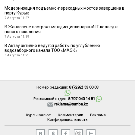
Модернизация подъемно-переходных мостов завершена в
порту Курык
7 Августа 11:27
В Жанаозене построят междисциплинарный IT-колледж
нового поколения
7 Августа 11:19
В Актау активно ведутся работы по углублению
водозаборного канала ТОО «МАЭК»
6 Августа 11:21
Номер редакции:
8 (7292) 53 00 03
Рекламный отдел:
8 707 040 14 81
reklama@tumba.kz
Курсы валют
·
Комментарии
·
Реклама
·
Конфиденциальность