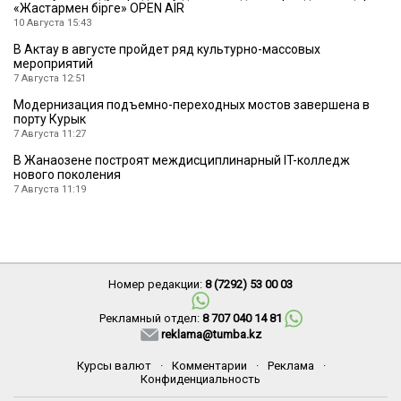
«Жастармен бірге» OPEN AIR
10 Августа 15:43
В Актау в августе пройдет ряд культурно-массовых
мероприятий
7 Августа 12:51
Модернизация подъемно-переходных мостов завершена в
порту Курык
7 Августа 11:27
В Жанаозене построят междисциплинарный IT-колледж
нового поколения
7 Августа 11:19
Номер редакции:
8 (7292) 53 00 03
Рекламный отдел:
8 707 040 14 81
reklama@tumba.kz
Курсы валют
·
Комментарии
·
Реклама
·
Конфиденциальность