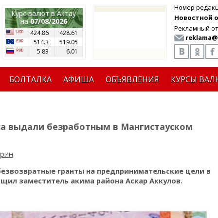
Номер редак
Курс валют в Актау
Новостной от
на
07/08/2026
Рекламный от
424.86
428.61
reklama@
514.3
519.05
5.83
6.01
БОЛТАЛКА
АФИША
ОБЪЯВЛЕНИЯ
КУРСЫ ВАЛ
еса выдали безработным в Мангистауском
арин
безвозвратные гранты на предпринимательские цели в
общил заместитель акима района Аскар Аккулов.