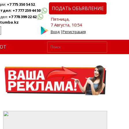
ции:
+7 775 350 54 52
ПОДАТЬ ОБЪЯВЛЕНИЕ
дел: +7 777 259 44 50
дел:
+7 778 399 22 62
Пятница,
tumba.kz
7 Августа, 10:54
Вход
|
Регистрация
ЮТ