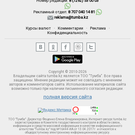
Номер редакции:
8 (7292) 53 00 03
Рекламный отдел:
8 707 040 14 81
reklama@tumba.kz
Курсы валют
·
Комментарии
·
Реклама
·
Конфиденциальность
Copyright © 2010-2026
Владельцем сайта tumba.kz является ТОО "Тумба". Все права
защищены. Мнение редакции может не совпадать с мнением
авторов и комментаторов сайта. Использование материалов сайта
возможно только при наличии письменного согласия редакции.
полная версия сайта
ТОО "Тумба". Директор: Фещенко Елена Владимировна, Интернет-ресурс tumba.kz
зарегистрирован в Комитете госудаственного контроля в области связи,
информации и средств массовой информации в качестве информационного
агентства "Tumba.kz" под №16444-ИА от 13.04.2017г. и относятся к
общедоступному электронному информационному ресурсу.