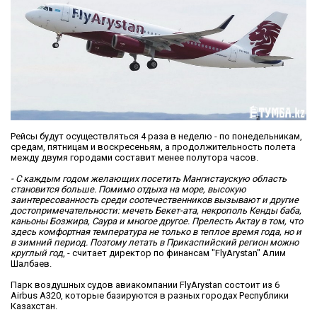
Рейсы будут осуществляться 4 раза в неделю - по понедельникам,
средам, пятницам и воскресеньям, а продолжительность полета
между двумя городами составит менее полутора часов.
- С каждым годом желающих посетить Мангистаускую область
становится больше. Помимо отдыха на море, высокую
заинтересованность среди соотечественников вызывают и другие
достопримечательности: мечеть Бекет-ата, некрополь Кенды баба,
каньоны Бозжира, Саура и многое другое. Прелесть Актау в том, что
здесь комфортная температура не только в теплое время года, но и
в зимний период. Поэтому летать в Прикаспийский регион можно
круглый год
, - считает директор по финансам "FlyArystan" Алим
Шалбаев.
Парк воздушных судов авиакомпании FlyArystan состоит из 6
Airbus A320, которые базируются в разных городах Республики
Казахстан.