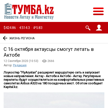
$424.86
€514.3
₽5.83
·
·
ЖИЗНЬ РЕГИОНА
С 16 октября актаусцы смогут летать в
Актобе
12 Сентября 2020 (10:53) ·
2666
Автор:
Редакция
Лоукостер "FlyArystan" расширяет маршрутную сеть и запускает
новые направления: Актау - Актобе и Актобе - Актау. Регулярные
перелеты будут осуществляться на комфортабельных реактивных
самолетах Airbus A320 на 180 посадочных мест. Об этом сообщает
Kapital.kz.