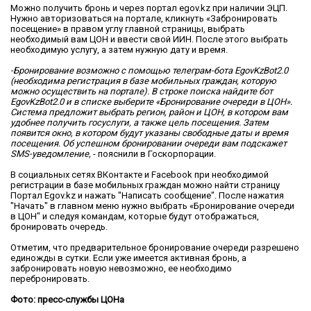
Можно получить бронь и через портал egov.kz при наличии ЭЦП.
Нужно авторизоваться на портале, кликнуть «Забронировать
посещение» в правом углу главной страницы, выбрать
необходимый вам ЦОН и ввести свой ИИН. После этого выбрать
необходимую услугу, а затем нужную дату и время.
-Бронирование возможно с помощью телеграм-бота EgovKzBot2.0
(необходима регистрация в базе мобильных граждан, которую
можно осуществить на портале). В строке поиска найдите бот
EgovKzBot2.0 и в списке выберите «Бронирование очереди в ЦОН».
Система предложит выбрать регион, район и ЦОН, в котором вам
удобнее получить госуслуги, а также цель посещения. Затем
появится окно, в котором будут указаны свободные даты и время
посещения. Об успешном бронировании очереди вам подскажет
SMS-уведомление,
- пояснили в Госкорпорации.
В социальных сетях ВКонтакте и Facebook при необходимой
регистрации в базе мобильных граждан можно найти страницу
Портал Egov.kz и нажать "Написать сообщение". После нажатия
"Начать" в главном меню нужно выбрать «Бронирование очереди
в ЦОН" и следуя командам, которые будут отображаться,
бронировать очередь.
Отметим, что предварительное бронирование очереди разрешено
единожды в сутки. Если уже имеется активная бронь, а
забронировать новую невозможно, ее необходимо
перебронировать.
Фото: пресс-службы ЦОНа