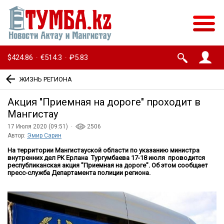
$424.86
€514.3
₽5.83
·
·
ЖИЗНЬ РЕГИОНА
Акция ″Приемная на дороге″ проходит в
Мангистау
17 Июля 2020 (09:51) ·
2506
Автор:
Эмир Сарин
На территории Мангистауской области по указанию министра
внутренних дел РК Ерлана Тургумбаева 17-18 июля проводится
республиканская акция "Приемная на дороге". Об этом сообщает
пресс-служба Департамента полиции региона.