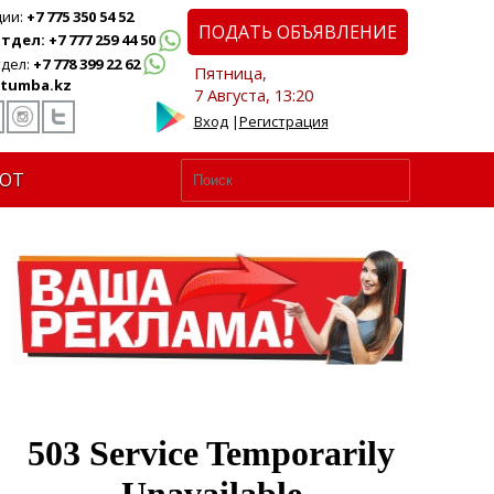
ции:
+7 775 350 54 52
ПОДАТЬ ОБЪЯВЛЕНИЕ
дел: +7 777 259 44 50
дел:
+7 778 399 22 62
Пятница,
tumba.kz
7 Августа, 13:20
Вход
|
Регистрация
ЮТ