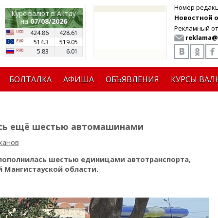
Номер редак
Курс валют в Актау
Новостной от
на
07/08/2026
Рекламный от
424.86
428.61
reklama@
514.3
519.05
5.83
6.01
БОЛТАЛКА
АФИША
ОБЪЯВЛЕНИЯ
КУРСЫ ВАЛ
ась ещё шестью автомашинами
ханов
пополнилась шестью единицами автотранспорта,
 Мангистауской области.