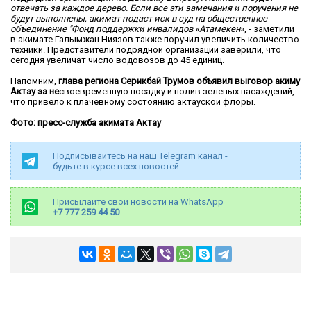
отвечать за каждое дерево. Если все эти замечания и поручения не
будут выполнены, акимат подаст иск в суд на общественное
объединение "Фонд поддержки инвалидов «Атамекен
», - заметили
в акимате.Галымжан Ниязов также поручил увеличить количество
техники. Представители подрядной организации заверили, что
сегодня увеличат число водовозов до 45 единиц.
Напомним,
глава региона Серикбай Трумов объявил выговор акиму
Актау за
не
своевременную посадку и полив зеленых насаждений,
что привело к плачевному состоянию актауской флоры.
Фото: пресс-служба акимата Актау
Подписывайтесь на наш Telegram канал -
будьте в курсе всех новостей
Присылайте свои новости на WhatsApp
+7 777 259 44 50