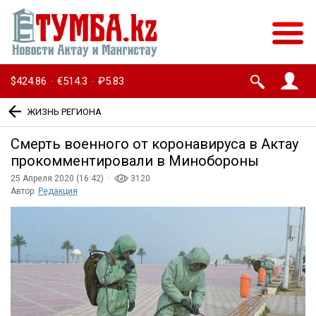
$424.86
€514.3
₽5.83
·
·
ЖИЗНЬ РЕГИОНА
Смерть военного от коронавируса в Актау
прокомментировали в Минобороны
25 Апреля 2020 (16:42) ·
3120
Автор:
Редакция