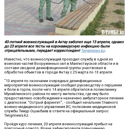
40-летний военнослужащий в Актау заболел еще 13 апреля, однако
до 23 апреля все тесты на коронавирусную инфекцию были
отрицательными, передает корреспондент
Tengrinews.kz
.
Известно, что военнослужащий проходил службу в одной из
воинских частей Вооруженных сил в Мангистауской области и в
составе сводной дезинфекционной группы участвовал в
обработке объектов в городе Актау с 25 марта по 13 апреля.
"13 апреля по окончании очередных дезинфекционных
мероприятий военнослужащий сообщил руководству о першении
и боли в горле, после чего 14 апреля обратился в поликлинику
Мунайлинского района по месту жительства, где ему было
предоставлено освобождение и назначено амбулаторное лечение
с диагнозом: "Острый фарингит", - сообщил начальник Главного
военно-медицинского управления ВС, полковник медицинской
службы Тимур Ошакбаев в ответе на официальный запрос
Tengrinews.kz.
Пройдя курс лечения, 20 апреля военнослужащий прибыл на
повторный осмотр. Врачи зафиксировали повышенную