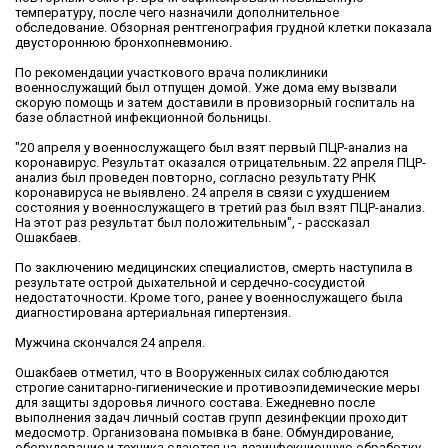
температуру, после чего назначили дополнительное
обследование. Обзорная рентгенография грудной клетки показала
двустороннюю бронхопневмонию.
По рекомендации участкового врача поликлиники
военнослужащий был отпущен домой. Уже дома ему вызвали
скорую помощь и затем доставили в провизорный госпиталь на
базе областной инфекционной больницы.
"20 апреля у военнослужащего был взят первый ПЦР-анализ на
коронавирус. Результат оказался отрицательным. 22 апреля ПЦР-
анализ был проведен повторно, согласно результату РНК
коронавируса не выявлено. 24 апреля в связи с ухудшением
состояния у военнослужащего в третий раз был взят ПЦР-анализ.
На этот раз результат был положительным", - рассказал
Ошакбаев.
По заключению медицинских специалистов, смерть наступила в
результате острой дыхательной и сердечно-сосудистой
недостаточности. Кроме того, ранее у военнослужащего была
диагностирована артериальная гипертензия.
Мужчина скончался 24 апреля.
Ошакбаев отметил, что в Вооруженных силах соблюдаются
строгие санитарно-гигиенические и противоэпидемические меры
для защиты здоровья личного состава. Ежедневно после
выполнения задач личный состав групп дезинфекции проходит
медосмотр. Организована помывка в бане. Обмундирование,
оборудование и техника сдаются на дезинфекционную обработку.