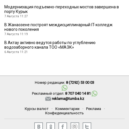
Модернизация подъемно-переходных мостов завершена в
порту Курык
7 Августа 11:27
В Жанаозене построят междисциплинарный IT-колледж
нового поколения
7 Августа 11:19
В Актау активно ведутся работы по углублению
водозаборного канала ТОО «МАЭК»
6 Августа 11:21
Номер редакции:
8 (7292) 53 00 03
Рекламный отдел:
8 707 040 14 81
reklama@tumba.kz
Курсы валют
·
Комментарии
·
Реклама
·
Конфиденциальность