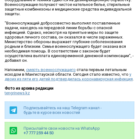
Военнослужащие получают чистое нательное белье, стерильные
защитные комбинезоны и медицинские средства индивидуальной
защиты.
"Военнослужащий добросовестно выполнял поставленные
задачи, находясь на передовой линии борьбы с опасной
инфекцией. Однако, несмотря на принятые меры по защите
здоровья личного состава, он оказался в числе зараженных.
Министерство обороны выражает глубокие соболезнования
родным и близким. Семье военнослужащего будет оказана вся
необходимая помощь. В соответствии с законом будет
осуществлена выплата единовременной денежной компенсации", -
добавил он.
Напомним,
смерть военнослужащего
стала первым летальным
исходом в Мангистауской области. Сегодня стало известно, что
у
двоих из пяти его детей подтвердилась коронавирусная инфекция
.
Фото из архива редакции
tengrinews.kz
Подписывайтесь на наш Telegram канал -
будьте в курсе всех новостей
Присылайте свои новости на WhatsApp
+7 777 259 44 50