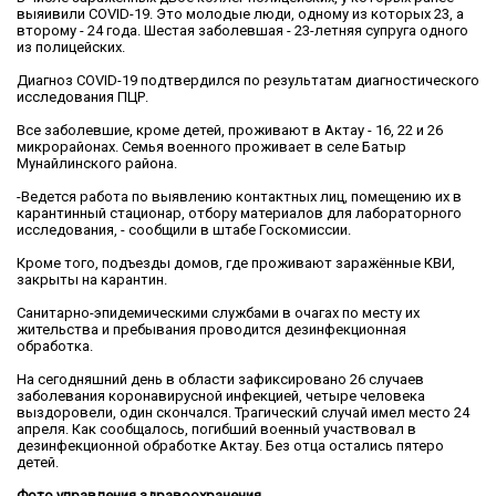
выяивили COVID-19. Это молодые люди, одному из которых 23, а
второму - 24 года. Шестая заболевшая - 23-летняя супруга одного
из полицейских.
Диагноз COVID-19 подтвердился по результатам диагностического
исследования ПЦР.
Все заболевшие, кроме детей, проживают в Актау - 16, 22 и 26
микрорайонах. Семья военного проживает в селе Батыр
Мунайлинского района.
-Ведется работа по выявлению контактных лиц, помещению их в
карантинный стационар, отбору материалов для лабораторного
исследования, - сообщили в штабе Госкомиссии.
Кроме того, подъезды домов, где проживают заражённые КВИ,
закрыты на карантин.
Санитарно-эпидемическими службами в очагах по месту их
жительства и пребывания проводится дезинфекционная
обработка.
На сегодняшний день в области зафиксировано 26 случаев
заболевания коронавирусной инфекцией, четыре человека
выздоровели, один скончался. Трагический случай имел место 24
апреля. Как сообщалось, погибший военный участвовал в
дезинфекционной обработке Актау. Без отца остались пятеро
детей.
Фото управления здравоохранения