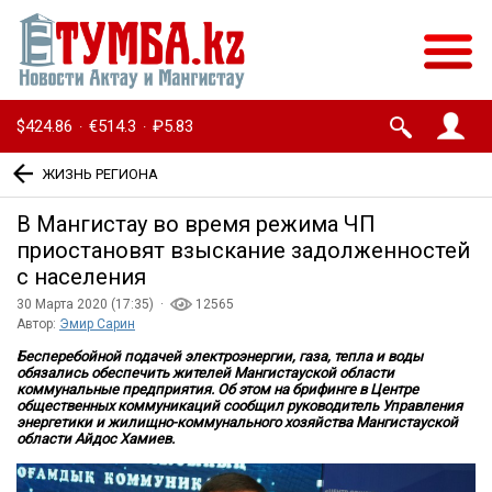
$424.86
€514.3
₽5.83
·
·
ЖИЗНЬ РЕГИОНА
В Мангистау во время режима ЧП
приостановят взыскание задолженностей
с населения
30 Марта 2020 (17:35) ·
12565
Автор:
Эмир Сарин
Бесперебойной подачей электроэнергии, газа, тепла и воды
обязались обеспечить жителей Мангистауской области
коммунальные предприятия. Об этом на брифинге в Центре
общественных коммуникаций сообщил руководитель Управления
энергетики и жилищно-коммунального хозяйства Мангистауской
области Айдос Хамиев.