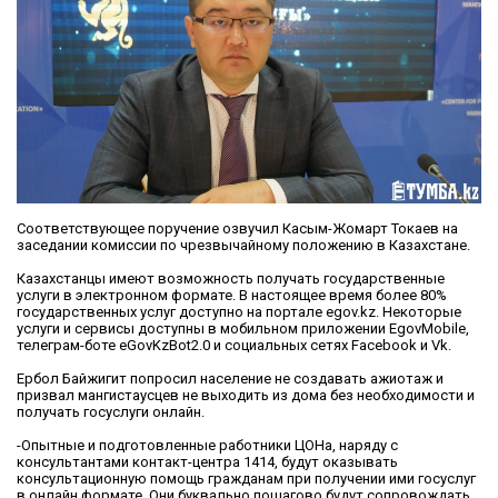
Соответствующее поручение озвучил Касым-Жомарт Токаев на
заседании комиссии по чрезвычайному положению в Казахстане.
Казахстанцы имеют возможность получать государственные
услуги в электронном формате. В настоящее время более 80%
государственных услуг доступно на портале egov.kz. Некоторые
услуги и сервисы доступны в мобильном приложении ЕgovМоbile,
телеграм-боте eGovKzBot2.0 и социальных сетях Facebook и Vk.
Ербол Байжигит попросил население не создавать ажиотаж и
призвал мангистаусцев не выходить из дома без необходимости и
получать госуслуги онлайн.
-Опытные и подготовленные работники ЦОНа, наряду с
консультантами контакт-центра 1414, будут оказывать
консультационную помощь гражданам при получении ими госуслуг
в онлайн формате. Они буквально пошагово будут сопровождать