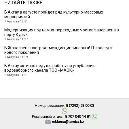
ЧИТАЙТЕ ТАКЖЕ:
В Актау в августе пройдет ряд культурно-массовых
мероприятий
7 Августа 12:51
Модернизация подъемно-переходных мостов завершена в
порту Курык
7 Августа 11:27
В Жанаозене построят междисциплинарный IT-колледж
нового поколения
7 Августа 11:19
В Актау активно ведутся работы по углублению
водозаборного канала ТОО «МАЭК»
6 Августа 11:21
Номер редакции:
8 (7292) 53 00 03
Рекламный отдел:
8 707 040 14 81
reklama@tumba.kz