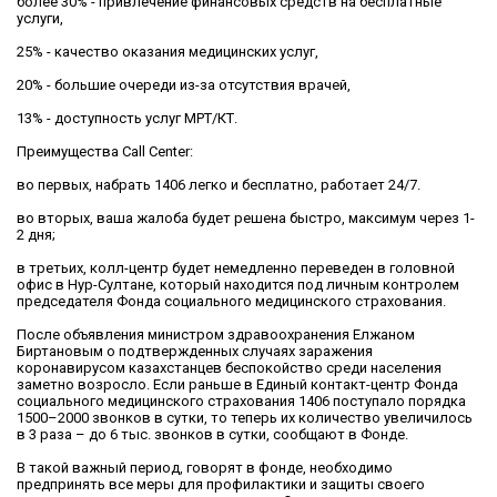
более 30% - привлечение финансовых средств на бесплатные
услуги,
25% - качество оказания медицинских услуг,
20% - большие очереди из-за отсутствия врачей,
13% - доступность услуг МРТ/КТ.
Преимущества Call Center:
во первых, набрать 1406 легко и бесплатно, работает 24/7.
во вторых, ваша жалоба будет решена быстро, максимум через 1-
2 дня;
в третьих, колл-центр будет немедленно переведен в головной
офис в Нур-Султане, который находится под личным контролем
председателя Фонда социального медицинского страхования.
После объявления министром здравоохранения Елжаном
Биртановым о подтвержденных случаях заражения
коронавирусом казахстанцев беспокойство среди населения
заметно возросло. Если раньше в Единый контакт-центр Фонда
социального медицинского страхования 1406 поступало порядка
1500–2000 звонков в сутки, то теперь их количество увеличилось
в 3 раза – до 6 тыс. звонков в сутки, сообщают в Фонде.
В такой важный период, говорят в фонде, необходимо
предпринять все меры для профилактики и защиты своего