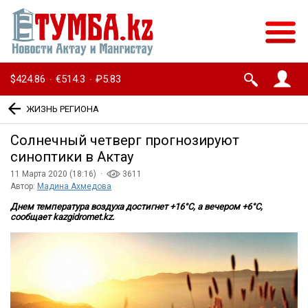
$424.86
€514.3
₽5.83
·
·
ЖИЗНЬ РЕГИОНА
Солнечный четверг прогнозируют
синоптики в Актау
11 Марта 2020 (18:16) ·
3611
Автор:
Мадина Ахмедова
Днем температура воздуха достигнет +16°С, а вечером +6°С,
сообщает kazgidromet.kz.