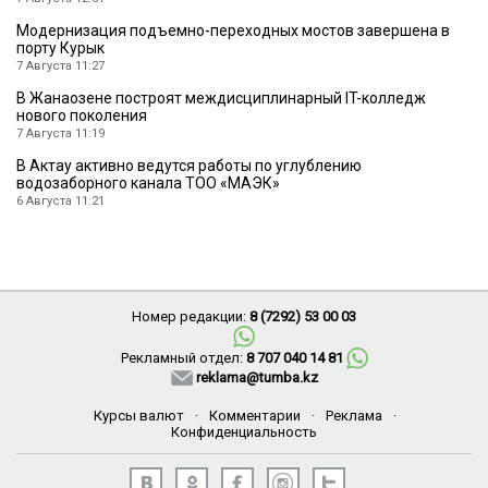
Модернизация подъемно-переходных мостов завершена в
порту Курык
7 Августа 11:27
В Жанаозене построят междисциплинарный IT-колледж
нового поколения
7 Августа 11:19
В Актау активно ведутся работы по углублению
водозаборного канала ТОО «МАЭК»
6 Августа 11:21
Номер редакции:
8 (7292) 53 00 03
Рекламный отдел:
8 707 040 14 81
reklama@tumba.kz
Курсы валют
·
Комментарии
·
Реклама
·
Конфиденциальность