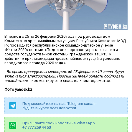
В период с 25 по 26 февраля 2020 года под руководством
Комитета по чрезвычайным ситуациям Республики Казахстан МВД
РК проводится республиканское командно-штабное учение
«Көктем-2020» по теме: «Подготовка органов управления, сил и
средств государственной системы гражданской защиты к
действиям при ликвидации чрезвычайных ситуаций в условиях
паводкового периода 2020 года ».
-
Во время проводимых мероприятий 25 февраля в 10 часов будут
включаться электросирены. Просим жителей области соблюдать
спокойствие
, - комментируют в спасательном ведомстве.
Фото yandex.kz
Подписывайтесь на наш Telegram канал -
будьте в курсе всех новостей
Присылайте свои новости на WhatsApp
+7 777 259 44 50