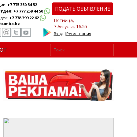
ции:
+7 775 350 54 52
ПОДАТЬ ОБЪЯВЛЕНИЕ
дел: +7 777 259 44 50
дел:
+7 778 399 22 62
Пятница,
tumba.kz
7 Августа, 16:55
Вход
|
Регистрация
ЮТ