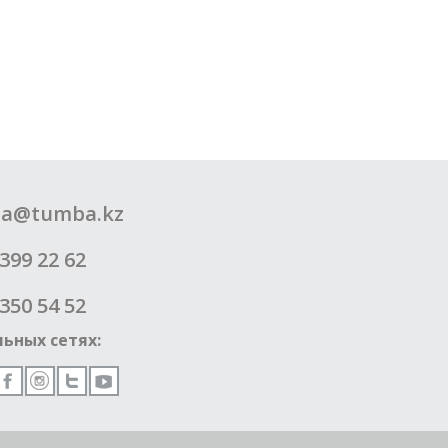
a@tumba.kz
399 22 62
350 54 52
ьных сетях: