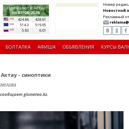
Номер редак
Курс валют в Актау
Новостной от
на
07/08/2026
Рекламный от
424.86
428.61
reklama@
514.3
519.05
5.83
6.01
БОЛТАЛКА
АФИША
ОБЪЯВЛЕНИЯ
КУРСЫ ВАЛ
 Актау - синоптики
хмедова
сообщает gismeteo.kz.