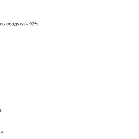
ть воздуха - 92%.
.
и.