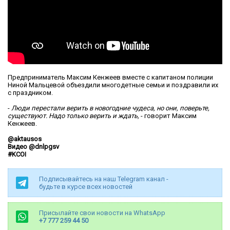
Предприниматель Максим Кенжеев вместе с капитаном полиции
Ниной Мальцевой объездили многодетные семьи и поздравили их
с праздником.
-
Люди перестали верить в новогодние чудеса, но они, поверьте,
существуют. Надо только верить и ждать,
- говорит Максим
Кенжеев.
@aktausos
Видео @dnlpgsv
#KCOI
Подписывайтесь на наш Telegram канал -
будьте в курсе всех новостей
Присылайте свои новости на WhatsApp
+7 777 259 44 50