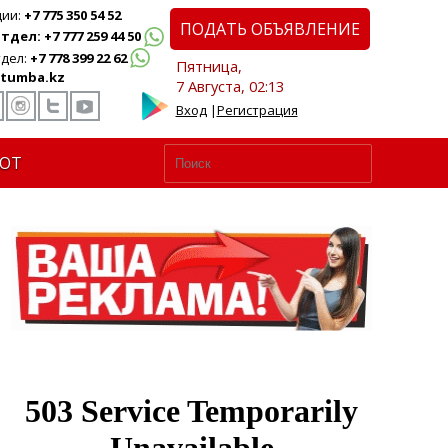
ции:
+7 775 350 54 52
ПОДАТЬ ОБЪЯВЛЕНИЕ
дел: +7 777 259 44 50
дел:
+7 778 399 22 62
Пятница,
tumba.kz
7 Августа, 02:13
Вход
|
Регистрация
ЮТ