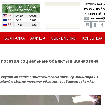
Номер редак
Курс валют в Актау
Новостной от
на
07/08/2026
Рекламный от
424.86
428.61
reklama@
514.3
519.05
5.83
6.01
БОЛТАЛКА
АФИША
ОБЪЯВЛЕНИЯ
КУРСЫ ВАЛ
 посетил социальные объекты в Жанаозене
я
я группа во главе с заместителем премьер-министра РК
здкой в Мангистаускую область, сообщает zakon.kz.