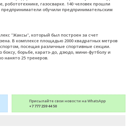
, робототехнике, газосварке. 140 человек прошли
ые предприниматели обучили предпринимательским
екс "Жаксы", который был построен за счет
озена. В комплексе площадью 2000 квадратных метров
спортом, посещая различные спортивные секции.
 боксу, борьбе, каратэ-до, дзюдо, мини-футболу и
 нанято 25 тренеров.
Присылайте свои новости на WhatsApp
+7 777 259 44 50