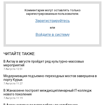
Комментарии могут оставлять только
зарегистрированные пользователи.
Зарегистрируйтесь
или
Войдите в систему
ЧИТАЙТЕ ТАКЖЕ:
В Актау в августе пройдет ряд культурно-массовых
мероприятий
7 Августа 12:51
Модернизация подъемно-переходных мостов завершена в
порту Курык
7 Августа 11:27
В Жанаозене построят междисциплинарный IT-колледж
нового поколения
7 Августа 11:19
В Актау активно ведутся работы по углублению