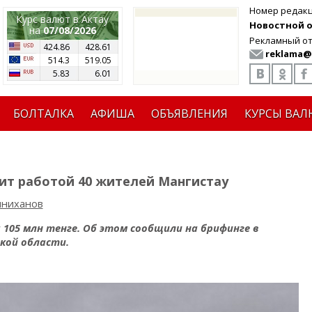
Номер редак
Курс валют в Актау
Новостной от
на
07/08/2026
Рекламный от
424.86
428.61
reklama@
514.3
519.05
5.83
6.01
БОЛТАЛКА
АФИША
ОБЪЯВЛЕНИЯ
КУРСЫ ВАЛ
т работой 40 жителей Мангистау
иниханов
 105 млн тенге. Об этом сообщили на брифинге в
кой области.