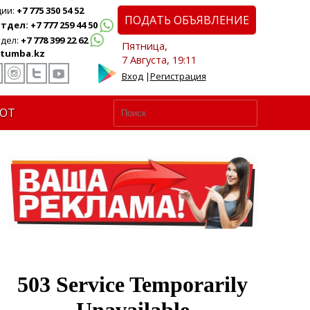
ции:
+7 775 350 54 52
ПОДАТЬ ОБЪЯВЛЕНИЕ
дел: +7 777 259 44 50
дел:
+7 778 399 22 62
Пятница,
tumba.kz
7 Августа, 19:11
Вход
|
Регистрация
ЮТ