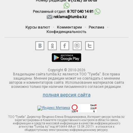
Номер редакции:
8 (7292) 53 00 03
Рекламный отдел:
8 707 040 14 81
reklama@tumba.kz
Курсы валют
·
Комментарии
·
Реклама
·
Конфиденциальность
Copyright © 2010-2026
Владельцем сайта tumba.kz является ТОО "Тумба". Все права
защищены. Мнение редакции может не совпадать с мнением
авторов и комментаторов сайта. Использование материалов сайта
возможно только при наличии письменного согласия редакции.
полная версия сайта
ТОО "Тумба". Директор: Фещенко Елена Владимировна, Интернет-ресурс tumba.kz
зарегистрирован в Комитете госудаственного контроля в области связи,
информации и средств массовой информации в качестве информационного
агентства "Tumba.kz" под №16444-ИА от 13.04.2017г. и относятся к
общедоступному электронному информационному ресурсу.