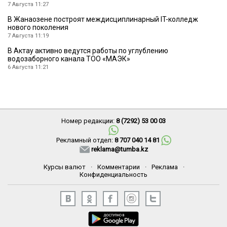
7 Августа 11:27
В Жанаозене построят междисциплинарный IT-колледж
нового поколения
7 Августа 11:19
В Актау активно ведутся работы по углублению
водозаборного канала ТОО «МАЭК»
6 Августа 11:21
Номер редакции:
8 (7292) 53 00 03
Рекламный отдел:
8 707 040 14 81
reklama@tumba.kz
Курсы валют
·
Комментарии
·
Реклама
·
Конфиденциальность