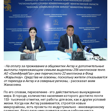
- На оплату за проживание в общежитии Актау и дополнительные
выплаты переезжающим семьям выделены 256 миллионов тенге.
АО «ОзенМунайГаз» уже перечислило 22 миллиона в Фонд
«Жарылкау». Средства не освоены, поскольку жители отказывается
от переезда в Актау и в северные регионы,
- рассказал аким
Жанаозена.
По его словам, переселение - это действительно вынужденная
мера. В городе, количество населения которого достигло почти
153- тысячной отметки, нет работы для всех, как и других условий
жизни. Когда как Актау развивается, строятся новые
микрорайоны, есть проекты по индустриально - инновационному
развитию, благодаря чему появятся новые рабочие места.