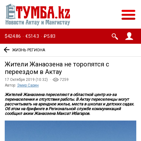
$424.86
€514.3
₽5.83
·
·
ЖИЗНЬ РЕГИОНА
Жители Жанаозена не торопятся с
переездом в Актау
17 Октября 2019 (10:32) ·
7259
Автор:
Эмир Сарин
Жителей Жанаозена переселяют в областной центр из-за
перенаселения и отсутствия работы. В Актау переселенцы могут
рассчитывать на арендное жилье, места в школах и детских садах.
Об этом на брифинге в Региональной службе коммуникаций
сообщил аким Жанаозена Максат Ибагаров.