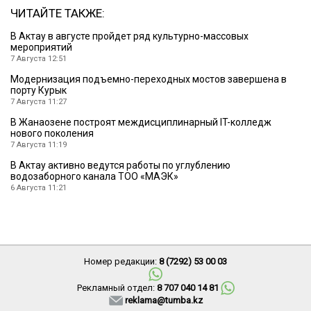
ЧИТАЙТЕ ТАКЖЕ:
В Актау в августе пройдет ряд культурно-массовых
мероприятий
7 Августа 12:51
Модернизация подъемно-переходных мостов завершена в
порту Курык
7 Августа 11:27
В Жанаозене построят междисциплинарный IT-колледж
нового поколения
7 Августа 11:19
В Актау активно ведутся работы по углублению
водозаборного канала ТОО «МАЭК»
6 Августа 11:21
Номер редакции:
8 (7292) 53 00 03
Рекламный отдел:
8 707 040 14 81
reklama@tumba.kz