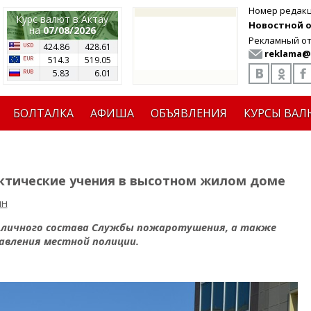
Номер редак
Курс валют в Актау
Новостной от
на
07/08/2026
Рекламный от
424.86
428.61
reklama@
514.3
519.05
5.83
6.01
БОЛТАЛКА
АФИША
ОБЪЯВЛЕНИЯ
КУРСЫ ВАЛ
ктические учения в высотном жилом доме
ин
ек личного состава Службы пожаротушения, а также
авления местной полиции.