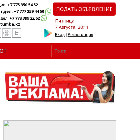
ции:
+7 775 350 54 52
ПОДАТЬ ОБЪЯВЛЕНИЕ
дел: +7 777 259 44 50
дел:
+7 778 399 22 62
Пятница,
tumba.kz
7 Августа, 20:11
Вход
|
Регистрация
ЮТ