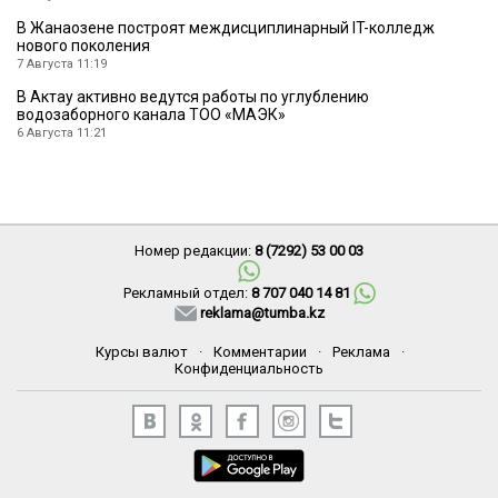
В Жанаозене построят междисциплинарный IT-колледж
нового поколения
7 Августа 11:19
В Актау активно ведутся работы по углублению
водозаборного канала ТОО «МАЭК»
6 Августа 11:21
Номер редакции:
8 (7292) 53 00 03
Рекламный отдел:
8 707 040 14 81
reklama@tumba.kz
Курсы валют
·
Комментарии
·
Реклама
·
Конфиденциальность