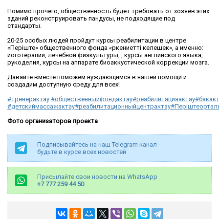
Помимо прочего, общественность будет требовать от хозяев этих
зданий реконструировать пандусы, не подходящие под
стандарты.
20-25 особых людей пройдут курсы реабилитации в центре
«Періште» общественного фонда «Өркениетті келешек», а именно:
йоготерапии, лечебной физкультуры, , курсы английского языка,
рукоделия, курсы на аппарате биоаккустической коррекции мозга.
Давайте вместе поможем нуждающимся в нашей помощи и
создадим доступную среду для всех!
#тренерактау
#общественныйфондактау
#реабилитацияактау
#бакакт
#детскиймассажактау
#реабилитационныйцентрактау
#Періштеортал
Фото организаторов проекта
Подписывайтесь на наш Telegram канал -
будьте в курсе всех новостей
Присылайте свои новости на WhatsApp
+7 777 259 44 50