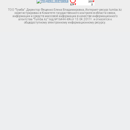
ТОО "Тумба". Директор: Фещенко Елена Владимировна, Интернет-ресурс tumba.kz
зарегистрирован в Комитете госудаственного контроля в области связи,
информации и средств массовой информации в качестве информационного
агентства "Tumba.kz" под №16444-ИА от 13.04.2017г. и относятся к
общедоступному электронному информационному ресурсу.