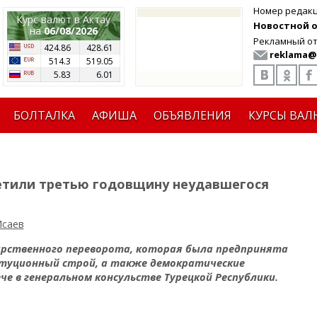
Номер редак
Курс валют в Актау
Новостной от
на
06/08/2026
Рекламный от
424.86
428.61
reklama@
514.3
519.05
5.83
6.01
БОЛТАЛКА
АФИША
ОБЪЯВЛЕНИЯ
КУРСЫ ВАЛ
метили третью годовщину неудавшегося
Исаев
дарственного переворота, которая была предпринята
туционный строй, а также демократические
е в генеральном консульстве Турецкой Республики.