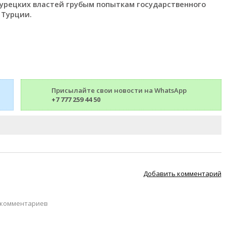
урецких властей грубым попыткам государственного
 Турции.
Присылайте свои новости на WhatsApp
+7 777 259 44 50
Добавить комментарий
 комментариев