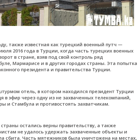
оду, также известная как турецкий военный путч —
июля 2016 года в Турции, когда часть турецких военных
рот в стране, взяв под свой контроль ряд
буле, Мармарисе и в других городах страны. Эта попытка
аконного президента и правительства Турции.
штурмом отель, в котором находился президент Турции
дя в эфир через одну из не захваченных телекомпаний,
ры и Стамбула и противостоять захватчикам.
 страны остались верны правительству, а также
тчистам не удалось удержать захваченные объекты и
ла сбита. Часть мятежников была уничтожена на местах,