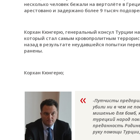
несколько человек бежали на вертолёте в Грец
арестовано и задержано более 9 тысяч подозрев
Корхан Кюнгерю, генеральный консул Турции на
который стал самым кровопролитным террорист
назад в результате неудавшейся попытки перев
ранены.
Корхан Кюнгерю;
-
Путчисты предприн
убили ни в чем не п
мишенью для бомб, 
турецкий народ пок
преданность Родине.
руку помощи Турции,