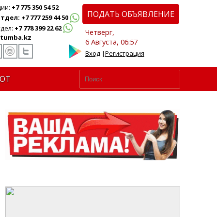
ции:
+7 775 350 54 52
ПОДАТЬ ОБЪЯВЛЕНИЕ
дел: +7 777 259 44 50
дел:
+7 778 399 22 62
Четверг,
tumba.kz
6 Августа, 06:57
Вход
|
Регистрация
ЮТ