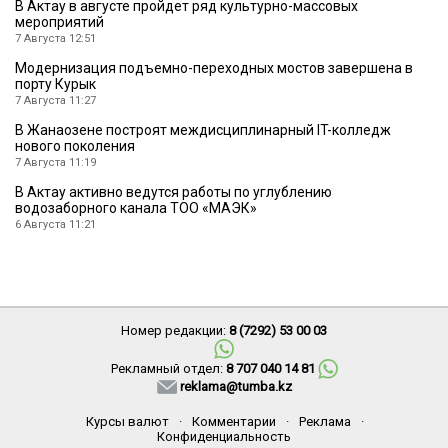
В Актау в августе пройдет ряд культурно-массовых
мероприятий
7 Августа 12:51
Модернизация подъемно-переходных мостов завершена в
порту Курык
7 Августа 11:27
В Жанаозене построят междисциплинарный IT-колледж
нового поколения
7 Августа 11:19
В Актау активно ведутся работы по углублению
водозаборного канала ТОО «МАЭК»
6 Августа 11:21
Номер редакции:
8 (7292) 53 00 03
Рекламный отдел:
8 707 040 14 81
reklama@tumba.kz
Курсы валют
·
Комментарии
·
Реклама
·
Конфиденциальность