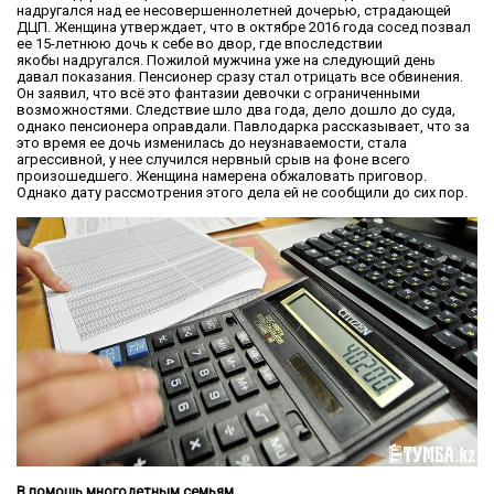
надругался над ее несовершеннолетней дочерью, страдающей
ДЦП. Женщина утверждает, что в октябре 2016 года сосед позвал
ее 15-летнюю дочь к себе во двор, где впоследствии
якобы надругался. Пожилой мужчина уже на следующий день
давал показания. Пенсионер сразу стал отрицать все обвинения.
Он заявил, что всё это фантазии девочки с ограниченными
возможностями. Следствие шло два года, дело дошло до суда,
однако пенсионера оправдали. Павлодарка рассказывает, что за
это время ее дочь изменилась до неузнаваемости, стала
агрессивной, у нее случился нервный срыв на фоне всего
произошедшего. Женщина намерена обжаловать приговор.
Однако дату рассмотрения этого дела ей не сообщили до сих пор.
В помощь многодетным семьям