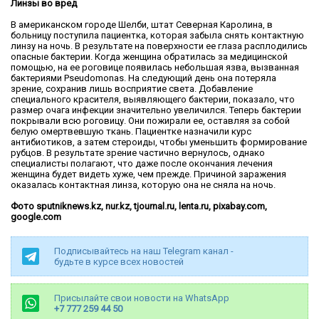
Линзы во вред
В американском городе Шелби, штат Северная Каролина, в
больницу поступила пациентка, которая забыла снять контактную
линзу на ночь. В результате на поверхности ее глаза расплодились
опасные бактерии. Когда женщина обратилась за медицинской
помощью, на ее роговице появилась небольшая язва, вызванная
бактериями Pseudomonas. На следующий день она потеряла
зрение, сохранив лишь восприятие света. Добавление
специального красителя, выявляющего бактерии, показало, что
размер очага инфекции значительно увеличился. Теперь бактерии
покрывали всю роговицу. Они пожирали ее, оставляя за собой
белую омертвевшую ткань. Пациентке назначили курс
антибиотиков, а затем стероиды, чтобы уменьшить формирование
рубцов. В результате зрение частично вернулось, однако
специалисты полагают, что даже после окончания лечения
женщина будет видеть хуже, чем прежде. Причиной заражения
оказалась контактная линза, которую она не сняла на ночь.
Фото sputniknews.kz, nur.kz, tjournal.ru, lenta.ru, pixabay.com,
google.com
Подписывайтесь на наш Telegram канал -
будьте в курсе всех новостей
Присылайте свои новости на WhatsApp
+7 777 259 44 50