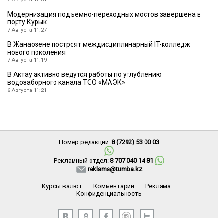
Модернизация подъемно-переходных мостов завершена в
порту Курык
7 Августа 11:27
В Жанаозене построят междисциплинарный IT-колледж
нового поколения
7 Августа 11:19
В Актау активно ведутся работы по углублению
водозаборного канала ТОО «МАЭК»
6 Августа 11:21
Номер редакции:
8 (7292) 53 00 03
Рекламный отдел:
8 707 040 14 81
reklama@tumba.kz
Курсы валют
·
Комментарии
·
Реклама
·
Конфиденциальность