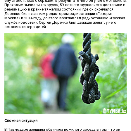
ему стало плохо с сердцем, в результате чего он упал с мотоцикла.
Прохожие вызвали «скорую», 59-летнего журналиста доставили в
реанимацию в крайне тяжелом состоянии, где он скончался.
Доренко был главным редактором радиостанции «Говорит
Москва» в 2014 году, до этого возглавлял радиостанцию «Русская
служба новостей». Сергей Доренко был дважды женат, у него
остались пятеро детей.
Сложная ситуация
В Павлодаре женщина обвинила пожилого соседа в том, что он