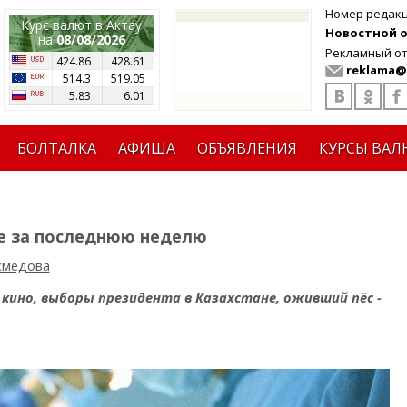
Номер редак
Курс валют в Актау
Новостной от
на
08/08/2026
Рекламный от
424.86
428.61
reklama@
514.3
519.05
5.83
6.01
БОЛТАЛКА
АФИША
ОБЪЯВЛЕНИЯ
КУРСЫ ВАЛ
е за последнюю неделю
хмедова
кино, выборы президента в Казахстане, оживший пёс -