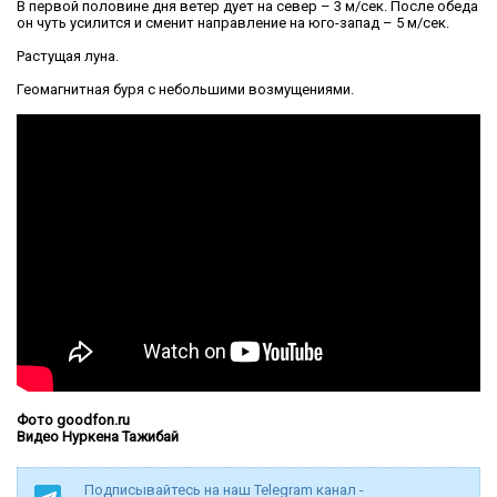
В первой половине дня ветер дует на север – 3 м/сек. После обеда
он чуть усилится и сменит направление на юго-запад – 5 м/сек.
Растущая луна.
Геомагнитная буря с небольшими возмущениями.
Фото goodfon.ru
Видео Нуркена Тажибай
Подписывайтесь на наш Telegram канал -