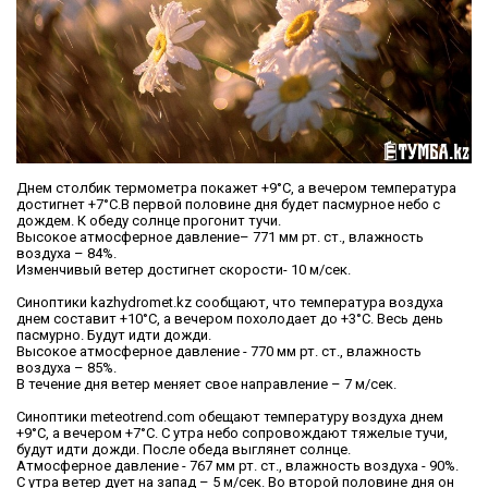
Днем столбик термометра покажет +9°C, а вечером температура
достигнет +7°C.В первой половине дня будет пасмурное небо с
дождем. К обеду солнце прогонит тучи.
Высокое атмосферное давление– 771 мм рт. ст., влажность
воздуха – 84%.
Изменчивый ветер достигнет скорости- 10 м/сек.
Синоптики kazhydromet.kz сообщают, что температура воздуха
днем составит +10°C, а вечером похолодает до +3°C. Весь день
пасмурно. Будут идти дожди.
Высокое атмосферное давление - 770 мм рт. ст., влажность
воздуха – 85%.
В течение дня ветер меняет свое направление – 7 м/сек.
Синоптики meteotrend.com обещают температуру воздуха днем
+9°C, а вечером +7°C. С утра небо сопровождают тяжелые тучи,
будут идти дожди. После обеда выглянет солнце.
Атмосферное давление - 767 мм рт. ст., влажность воздуха - 90%.
С утра ветер дует на запад – 5 м/сек. Во второй половине дня он