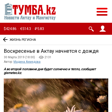
$424.86
€514.3
₽5.83
·
·
ЖИЗНЬ РЕГИОНА
Воскресенье в Актау начнется с дождя
30 Марта 2019 (18:00) ·
2131
Автор:
Мадина Ахмедова
А во второй половине дня будет солнечно и тепло, сообщает
gismeteo.kz.