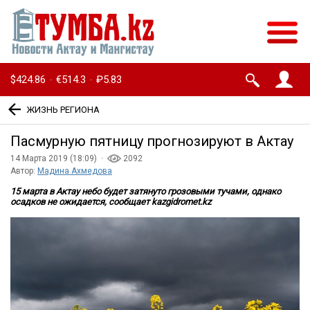
$424.86
€514.3
₽5.83
·
·
ЖИЗНЬ РЕГИОНА
Пасмурную пятницу прогнозируют в Актау
14 Марта 2019 (18:09) ·
2092
Автор:
Мадина Ахмедова
15 марта в Актау небо будет затянуто грозовыми тучами, однако
осадков не ожидается, сообщает kazgidromet.kz