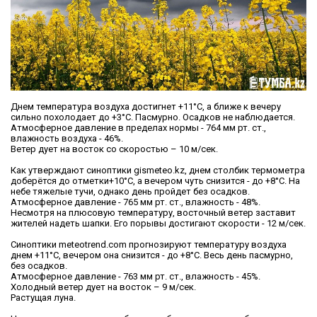
Днем температура воздуха достигнет +11°С, а ближе к вечеру
сильно похолодает до +3°С. Пасмурно. Осадков не наблюдается.
Атмосферное давление в пределах нормы - 764 мм рт. ст.,
влажность воздуха - 46%.
Ветер дует на восток со скоростью – 10 м/сек.
Как утверждают синоптики gismeteo.kz, днем столбик термометра
доберётся до отметки+10°С, а вечером чуть снизится - до +8°С. На
небе тяжелые тучи, однако день пройдет без осадков.
Атмосферное давление - 765 мм рт. ст., влажность - 48%.
Несмотря на плюсовую температуру, восточный ветер заставит
жителей надеть шапки. Его порывы достигают скорости - 12 м/сек.
Синоптики meteotrend.com прогнозируют температуру воздуха
днем +11°С, вечером она снизится - до +8°С. Весь день пасмурно,
без осадков.
Атмосферное давление - 763 мм рт. ст., влажность - 45%.
Холодный ветер дует на восток – 9 м/сек.
Растущая луна.