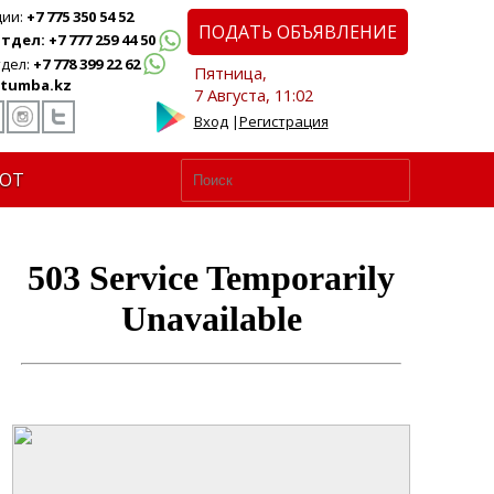
ции:
+7 775 350 54 52
ПОДАТЬ ОБЪЯВЛЕНИЕ
дел: +7 777 259 44 50
дел:
+7 778 399 22 62
Пятница,
tumba.kz
7 Августа, 11:02
Вход
|
Регистрация
ЮТ