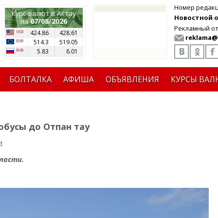
Номер редак
Курс валют в Актау
Новостной от
на
07/08/2026
Рекламный от
424.86
428.61
reklama@
514.3
519.05
5.83
6.01
БОЛТАЛКА
АФИША
ОБЪЯВЛЕНИЯ
КУРСЫ ВАЛ
обусы до Отпан тау
н
ласти.