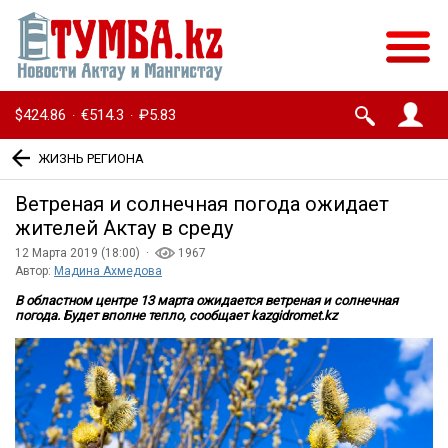
$424.86
€514.3
₽5.83
·
·
ЖИЗНЬ РЕГИОНА
Ветреная и солнечная погода ожидает
жителей Актау в среду
12 Марта 2019 (18:00) ·
1967
Автор:
Мадина Ахмедова
В областном центре 13 марта ожидается ветреная и солнечная
погода. Будет вполне тепло, сообщает kazgidromet.kz