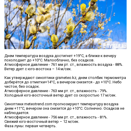
Днем температура воздуха достигнет +19°С, а ближе к вечеру
похолодает до +10°С. Малооблачно, без осадков.
Атмосферное давление - 761 мм рт. ст., влажность воздуха - 88%.
Ветер дует с юго-востока – 14 м/сек.
Как утверждают синоптики gismeteo.kz, днем столбик термометра
доберётся до отметки+14°С, а вечером снизится - до +10°С. Небо
чистое, без осадок.
Атмосферное давление - 763 мм рт. ст., влажность - 79%.
Холодный юго-восточный ветер дует со скоростью 17 м/сек.
Синоптики meteotrend.com прогнозируют температуру воздуха
днем +11°С, вечером она снизится до +10°С. Солнечно. Осадков не
наблюдается.
Атмосферное давление - 756 мм рт. ст., влажность - 81%.
Свежий юго-восточный ветер – 12 м/сек.
Фаза луны: первая четверть.